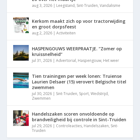
aug 3, 2026
|
Leegstand
,
Sint-Truiden
,
Vandalisme
Kerkom maakt zich op voor tractorwijding
en groot dorpsfeest
aug 2, 2026
|
Activiteiten
HASPENGOUWS WEERPRAATJE. “Zomer op
kruissnelheid”
jul 31, 2026
|
Advertorial
,
Haspengouw
,
Het weer
Tien trainingen per week lonen: Truiense
Laurien Delsaer (15) verovert Belgische titel
zwemmen
jul 30, 2026
|
Sint-Truiden
,
Sport
,
Wedstrijd
,
Zwemmen
Handelszaken scoren onvoldoende op
brandveiligheid bij controle in Sint-Truiden
jul 29, 2026
|
Controleacties
,
Handelszaken
,
Sint-
Truiden