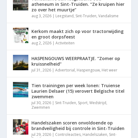
atheneum in Sint-Truiden. “Ze kruipen hier
zo over het muurtje”
aug 3, 2026
|
Leegstand
,
Sint-Truiden
,
Vandalisme
Kerkom maakt zich op voor tractorwijding
en groot dorpsfeest
aug 2, 2026
|
Activiteiten
HASPENGOUWS WEERPRAATJE. “Zomer op
kruissnelheid”
jul 31, 2026
|
Advertorial
,
Haspengouw
,
Het weer
Tien trainingen per week lonen: Truiense
Laurien Delsaer (15) verovert Belgische titel
zwemmen
jul 30, 2026
|
Sint-Truiden
,
Sport
,
Wedstrijd
,
Zwemmen
Handelszaken scoren onvoldoende op
brandveiligheid bij controle in Sint-Truiden
jul 29, 2026
|
Controleacties
,
Handelszaken
,
Sint-