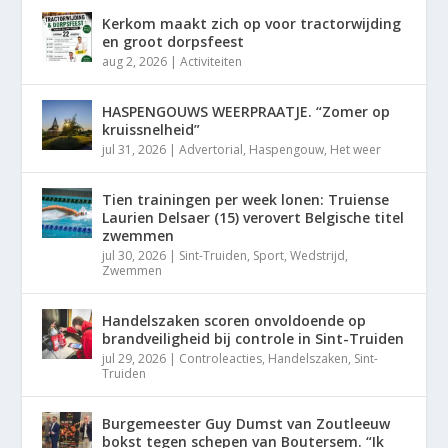
Kerkom maakt zich op voor tractorwijding
en groot dorpsfeest
aug 2, 2026
|
Activiteiten
HASPENGOUWS WEERPRAATJE. “Zomer op
kruissnelheid”
jul 31, 2026
|
Advertorial
,
Haspengouw
,
Het weer
Tien trainingen per week lonen: Truiense
Laurien Delsaer (15) verovert Belgische titel
zwemmen
jul 30, 2026
|
Sint-Truiden
,
Sport
,
Wedstrijd
,
Zwemmen
Handelszaken scoren onvoldoende op
brandveiligheid bij controle in Sint-Truiden
jul 29, 2026
|
Controleacties
,
Handelszaken
,
Sint-
Truiden
Burgemeester Guy Dumst van Zoutleeuw
bokst tegen schepen van Boutersem. “Ik