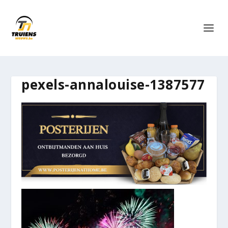
pexels-annalouise-1387577