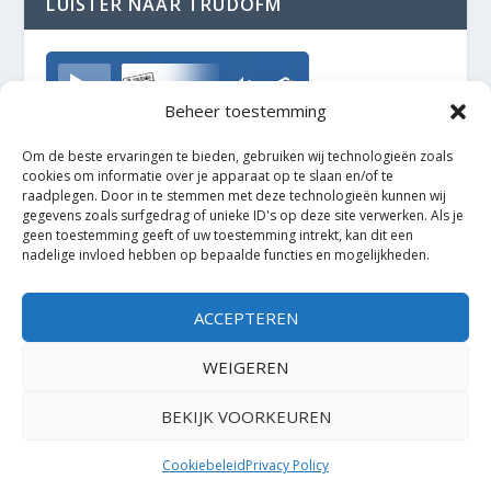
LUISTER NAAR TRUDOFM
TrudoFM
Beheer toestemming
Om de beste ervaringen te bieden, gebruiken wij technologieën zoals
cookies om informatie over je apparaat op te slaan en/of te
raadplegen. Door in te stemmen met deze technologieën kunnen wij
gegevens zoals surfgedrag of unieke ID's op deze site verwerken. Als je
geen toestemming geeft of uw toestemming intrekt, kan dit een
nadelige invloed hebben op bepaalde functies en mogelijkheden.
ACCEPTEREN
WEIGEREN
BEKIJK VOORKEUREN
Ontworpen door
| Mogelijk gemaakt door
Elegant Themes
WordPress
Cookiebeleid
Privacy Policy