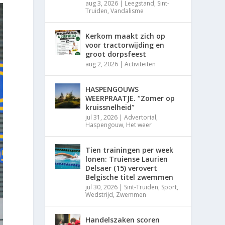
aug 3, 2026
|
Leegstand
,
Sint-
Truiden
,
Vandalisme
Kerkom maakt zich op
voor tractorwijding en
groot dorpsfeest
aug 2, 2026
|
Activiteiten
HASPENGOUWS
WEERPRAATJE. “Zomer op
kruissnelheid”
jul 31, 2026
|
Advertorial
,
Haspengouw
,
Het weer
Tien trainingen per week
lonen: Truiense Laurien
Delsaer (15) verovert
Belgische titel zwemmen
jul 30, 2026
|
Sint-Truiden
,
Sport
,
Wedstrijd
,
Zwemmen
Handelszaken scoren