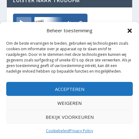
LUISTER NAAR TRUDOFM
TrudoFM
Beheer toestemming
Om de beste ervaringen te bieden, gebruiken wij technologieën zoals
cookies om informatie over je apparaat op te slaan en/of te
raadplegen. Door in te stemmen met deze technologieën kunnen wij
gegevens zoals surfgedrag of unieke ID's op deze site verwerken. Als je
geen toestemming geeft of uw toestemming intrekt, kan dit een
nadelige invloed hebben op bepaalde functies en mogelijkheden.
ACCEPTEREN
WEIGEREN
BEKIJK VOORKEUREN
Ontworpen door
| Mogelijk gemaakt door
Elegant Themes
WordPress
Cookiebeleid
Privacy Policy