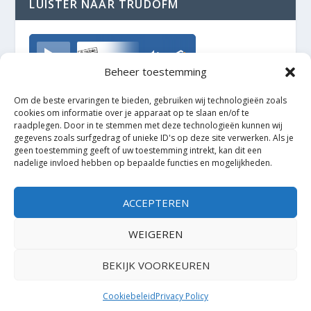
LUISTER NAAR TRUDOFM
TrudoFM
Beheer toestemming
Om de beste ervaringen te bieden, gebruiken wij technologieën zoals
cookies om informatie over je apparaat op te slaan en/of te
raadplegen. Door in te stemmen met deze technologieën kunnen wij
gegevens zoals surfgedrag of unieke ID's op deze site verwerken. Als je
geen toestemming geeft of uw toestemming intrekt, kan dit een
nadelige invloed hebben op bepaalde functies en mogelijkheden.
ACCEPTEREN
WEIGEREN
BEKIJK VOORKEUREN
Ontworpen door
| Mogelijk gemaakt door
Elegant Themes
WordPress
Cookiebeleid
Privacy Policy