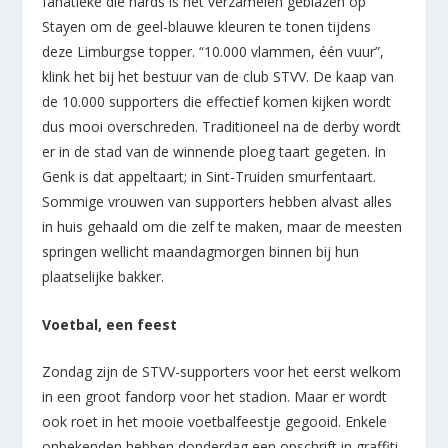
fanatieke die hards is het verzamelen geblazen op
Stayen om de geel-blauwe kleuren te tonen tijdens
deze Limburgse topper. “10.000 vlammen, één vuur”,
klink het bij het bestuur van de club STVV. De kaap van
de 10.000 supporters die effectief komen kijken wordt
dus mooi overschreden. Traditioneel na de derby wordt
er in de stad van de winnende ploeg taart gegeten. In
Genk is dat appeltaart; in Sint-Truiden smurfentaart.
Sommige vrouwen van supporters hebben alvast alles
in huis gehaald om die zelf te maken, maar de meesten
springen wellicht maandagmorgen binnen bij hun
plaatselijke bakker.
Voetbal, een feest
Zondag zijn de STVV-supporters voor het eerst welkom
in een groot fandorp voor het stadion. Maar er wordt
ook roet in het mooie voetbalfeestje gegooid. Enkele
onbekenden hebben donderdag een opschrift in graffiti