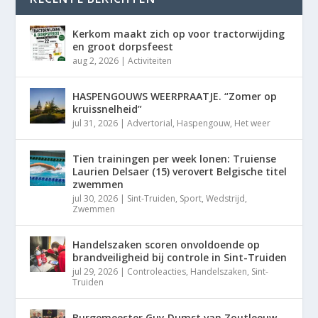
Kerkom maakt zich op voor tractorwijding
en groot dorpsfeest
aug 2, 2026
|
Activiteiten
HASPENGOUWS WEERPRAATJE. “Zomer op
kruissnelheid”
jul 31, 2026
|
Advertorial
,
Haspengouw
,
Het weer
Tien trainingen per week lonen: Truiense
Laurien Delsaer (15) verovert Belgische titel
zwemmen
jul 30, 2026
|
Sint-Truiden
,
Sport
,
Wedstrijd
,
Zwemmen
Handelszaken scoren onvoldoende op
brandveiligheid bij controle in Sint-Truiden
jul 29, 2026
|
Controleacties
,
Handelszaken
,
Sint-
Truiden
Burgemeester Guy Dumst van Zoutleeuw