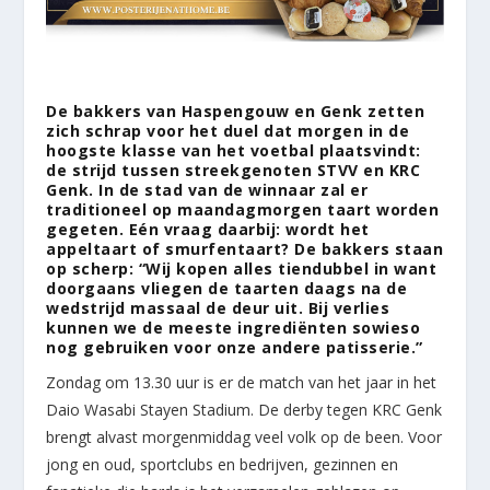
De bakkers van Haspengouw en Genk zetten
zich schrap voor het duel dat morgen in de
hoogste klasse van het voetbal plaatsvindt:
de strijd tussen streekgenoten STVV en KRC
Genk. In de stad van de winnaar zal er
traditioneel op maandagmorgen taart worden
gegeten. Eén vraag daarbij: wordt het
appeltaart of smurfentaart? De bakkers staan
op scherp: “Wij kopen alles tiendubbel in want
doorgaans vliegen de taarten daags na de
wedstrijd massaal de deur uit. Bij verlies
kunnen we de meeste ingrediënten sowieso
nog gebruiken voor onze andere patisserie.”
Zondag om 13.30 uur is er de match van het jaar in het
Daio Wasabi Stayen Stadium. De derby tegen KRC Genk
brengt alvast morgenmiddag veel volk op de been. Voor
jong en oud, sportclubs en bedrijven, gezinnen en