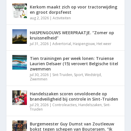
Kerkom maakt zich op voor tractorwijding
en groot dorpsfeest
aug 2, 2026
|
Activiteiten
HASPENGOUWS WEERPRAATJE. “Zomer op
kruissnelheid”
jul 31, 2026
|
Advertorial
,
Haspengouw
,
Het weer
Tien trainingen per week lonen: Truiense
Laurien Delsaer (15) verovert Belgische titel
zwemmen
jul 30, 2026
|
Sint-Truiden
,
Sport
,
Wedstrijd
,
Zwemmen
Handelszaken scoren onvoldoende op
brandveiligheid bij controle in Sint-Truiden
jul 29, 2026
|
Controleacties
,
Handelszaken
,
Sint-
Truiden
Burgemeester Guy Dumst van Zoutleeuw
bokst tegen schepen van Boutersem. “Ik