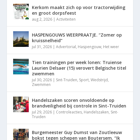
Kerkom maakt zich op voor tractorwijding
en groot dorpsfeest
aug 2, 2026
|
Activiteiten
HASPENGOUWS WEERPRAATJE. “Zomer op
kruissnelheid”
jul 31, 2026
|
Advertorial
,
Haspengouw
,
Het weer
Tien trainingen per week lonen: Truiense
Laurien Delsaer (15) verovert Belgische titel
zwemmen
jul 30, 2026
|
Sint-Truiden
,
Sport
,
Wedstrijd
,
Zwemmen
Handelszaken scoren onvoldoende op
brandveiligheid bij controle in Sint-Truiden
jul 29, 2026
|
Controleacties
,
Handelszaken
,
Sint-
Truiden
Burgemeester Guy Dumst van Zoutleeuw
bokst tegen schepen van Boutersem. “Ik