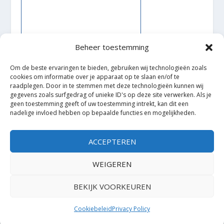
Beheer toestemming
Om de beste ervaringen te bieden, gebruiken wij technologieën zoals
cookies om informatie over je apparaat op te slaan en/of te
raadplegen. Door in te stemmen met deze technologieën kunnen wij
Ontworpen door
| Mogelijk gemaakt door
Elegant Themes
gegevens zoals surfgedrag of unieke ID's op deze site verwerken. Als je
WordPress
geen toestemming geeft of uw toestemming intrekt, kan dit een
nadelige invloed hebben op bepaalde functies en mogelijkheden.
ACCEPTEREN
WEIGEREN
BEKIJK VOORKEUREN
Cookiebeleid
Privacy Policy