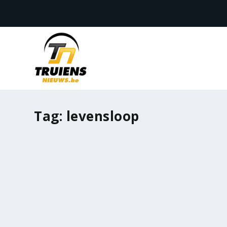
Tag:
levensloop
Sfeerverslag Levensloop 2018
door
ph
|
okt 6, 2018
|
Activiteiten
|
0
|
Sfeerverslag van zaterdagavond ...
LEES VERDER