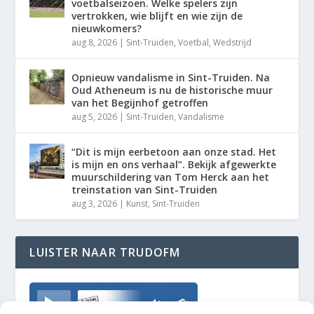
voetbalseizoen. Welke spelers zijn
vertrokken, wie blijft en wie zijn de
nieuwkomers?
aug 8, 2026
|
Sint-Truiden
,
Voetbal
,
Wedstrijd
Opnieuw vandalisme in Sint-Truiden. Na
Oud Atheneum is nu de historische muur
van het Begijnhof getroffen
aug 5, 2026
|
Sint-Truiden
,
Vandalisme
“Dit is mijn eerbetoon aan onze stad. Het
is mijn en ons verhaal”. Bekijk afgewerkte
muurschildering van Tom Herck aan het
treinstation van Sint-Truiden
aug 3, 2026
|
Kunst
,
Sint-Truiden
LUISTER NAAR TRUDOFM
TrudoFM