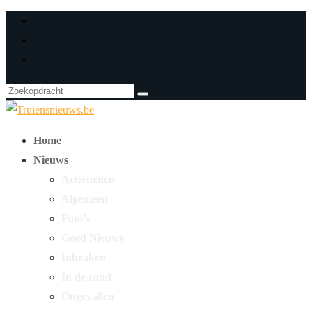
Home
Nieuws
Activiteiten
Algemeen
Foto’s
Goed Nieuws
Inbraken
In de rand
Ongevallen