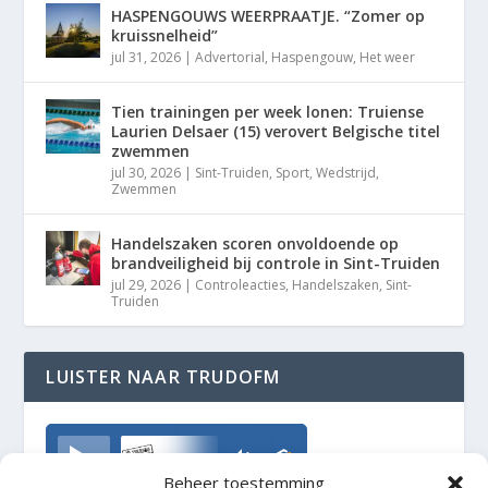
HASPENGOUWS WEERPRAATJE. “Zomer op
kruissnelheid”
jul 31, 2026
|
Advertorial
,
Haspengouw
,
Het weer
Tien trainingen per week lonen: Truiense
Laurien Delsaer (15) verovert Belgische titel
zwemmen
jul 30, 2026
|
Sint-Truiden
,
Sport
,
Wedstrijd
,
Zwemmen
Handelszaken scoren onvoldoende op
brandveiligheid bij controle in Sint-Truiden
jul 29, 2026
|
Controleacties
,
Handelszaken
,
Sint-
Truiden
LUISTER NAAR TRUDOFM
TrudoFM
Beheer toestemming