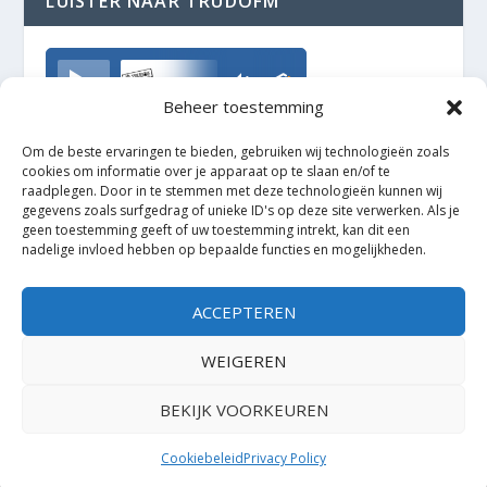
LUISTER NAAR TRUDOFM
TrudoFM
Beheer toestemming
Om de beste ervaringen te bieden, gebruiken wij technologieën zoals
cookies om informatie over je apparaat op te slaan en/of te
raadplegen. Door in te stemmen met deze technologieën kunnen wij
gegevens zoals surfgedrag of unieke ID's op deze site verwerken. Als je
geen toestemming geeft of uw toestemming intrekt, kan dit een
nadelige invloed hebben op bepaalde functies en mogelijkheden.
ACCEPTEREN
WEIGEREN
BEKIJK VOORKEUREN
Ontworpen door
| Mogelijk gemaakt door
Elegant Themes
WordPress
Cookiebeleid
Privacy Policy