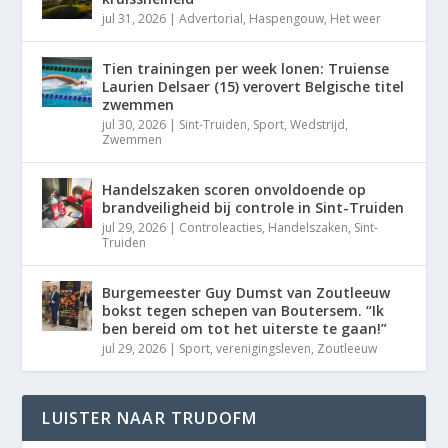
jul 31, 2026
|
Advertorial
,
Haspengouw
,
Het weer
Tien trainingen per week lonen: Truiense
Laurien Delsaer (15) verovert Belgische titel
zwemmen
jul 30, 2026
|
Sint-Truiden
,
Sport
,
Wedstrijd
,
Zwemmen
Handelszaken scoren onvoldoende op
brandveiligheid bij controle in Sint-Truiden
jul 29, 2026
|
Controleacties
,
Handelszaken
,
Sint-
Truiden
Burgemeester Guy Dumst van Zoutleeuw
bokst tegen schepen van Boutersem. “Ik
ben bereid om tot het uiterste te gaan!”
jul 29, 2026
|
Sport
,
verenigingsleven
,
Zoutleeuw
LUISTER NAAR TRUDOFM