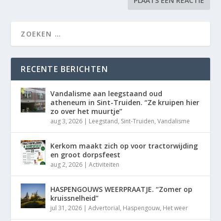
RECENTE BERICHTEN
Vandalisme aan leegstaand oud
atheneum in Sint-Truiden. “Ze kruipen hier
zo over het muurtje”
aug 3, 2026
|
Leegstand
,
Sint-Truiden
,
Vandalisme
Kerkom maakt zich op voor tractorwijding
en groot dorpsfeest
aug 2, 2026
|
Activiteiten
HASPENGOUWS WEERPRAATJE. “Zomer op
kruissnelheid”
jul 31, 2026
|
Advertorial
,
Haspengouw
,
Het weer