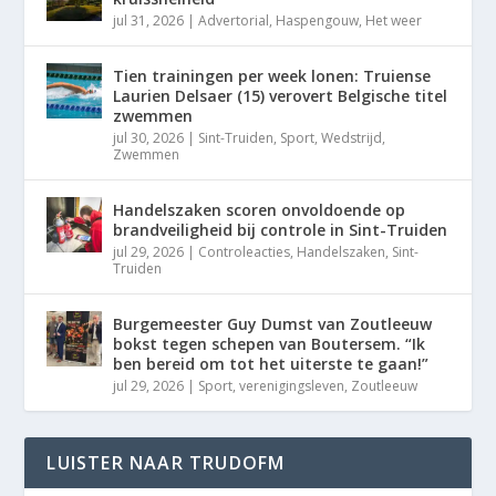
jul 31, 2026
|
Advertorial
,
Haspengouw
,
Het weer
Tien trainingen per week lonen: Truiense
Laurien Delsaer (15) verovert Belgische titel
zwemmen
jul 30, 2026
|
Sint-Truiden
,
Sport
,
Wedstrijd
,
Zwemmen
Handelszaken scoren onvoldoende op
brandveiligheid bij controle in Sint-Truiden
jul 29, 2026
|
Controleacties
,
Handelszaken
,
Sint-
Truiden
Burgemeester Guy Dumst van Zoutleeuw
bokst tegen schepen van Boutersem. “Ik
ben bereid om tot het uiterste te gaan!”
jul 29, 2026
|
Sport
,
verenigingsleven
,
Zoutleeuw
LUISTER NAAR TRUDOFM