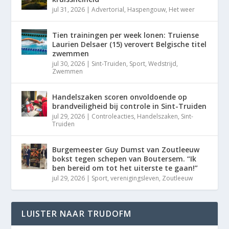
jul 31, 2026
|
Advertorial
,
Haspengouw
,
Het weer
Tien trainingen per week lonen: Truiense
Laurien Delsaer (15) verovert Belgische titel
zwemmen
jul 30, 2026
|
Sint-Truiden
,
Sport
,
Wedstrijd
,
Zwemmen
Handelszaken scoren onvoldoende op
brandveiligheid bij controle in Sint-Truiden
jul 29, 2026
|
Controleacties
,
Handelszaken
,
Sint-
Truiden
Burgemeester Guy Dumst van Zoutleeuw
bokst tegen schepen van Boutersem. “Ik
ben bereid om tot het uiterste te gaan!”
jul 29, 2026
|
Sport
,
verenigingsleven
,
Zoutleeuw
LUISTER NAAR TRUDOFM