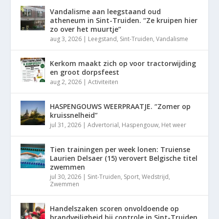
Vandalisme aan leegstaand oud
atheneum in Sint-Truiden. “Ze kruipen hier
zo over het muurtje”
aug 3, 2026
|
Leegstand
,
Sint-Truiden
,
Vandalisme
Kerkom maakt zich op voor tractorwijding
en groot dorpsfeest
aug 2, 2026
|
Activiteiten
HASPENGOUWS WEERPRAATJE. “Zomer op
kruissnelheid”
jul 31, 2026
|
Advertorial
,
Haspengouw
,
Het weer
Tien trainingen per week lonen: Truiense
Laurien Delsaer (15) verovert Belgische titel
zwemmen
jul 30, 2026
|
Sint-Truiden
,
Sport
,
Wedstrijd
,
Zwemmen
Handelszaken scoren onvoldoende op
brandveiligheid bij controle in Sint-Truiden