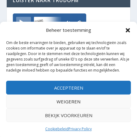
LUISTER NAAR TRUDOFM
TrudoFM
Beheer toestemming
Om de beste ervaringen te bieden, gebruiken wij technologieën zoals
cookies om informatie over je apparaat op te slaan en/of te
raadplegen. Door in te stemmen met deze technologieën kunnen wij
gegevens zoals surfgedrag of unieke ID's op deze site verwerken. Als je
geen toestemming geeft of uw toestemming intrekt, kan dit een
nadelige invloed hebben op bepaalde functies en mogelijkheden.
ACCEPTEREN
WEIGEREN
BEKIJK VOORKEUREN
Ontworpen door
| Mogelijk gemaakt door
Elegant Themes
WordPress
Cookiebeleid
Privacy Policy