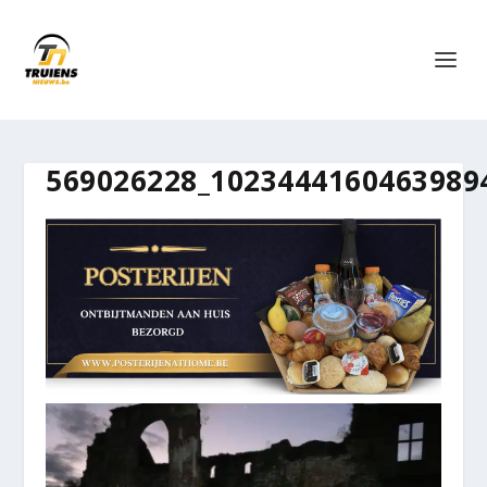
569026228_1023444160463989