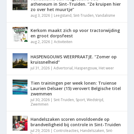
atheneum in Sint-Truiden. “Ze kruipen hier
zo over het muurtje”
aug 3, 2026
|
Leegstand
,
Sint-Truiden
,
Vandalisme
Kerkom maakt zich op voor tractorwijding
en groot dorpsfeest
aug 2, 2026
|
Activiteiten
HASPENGOUWS WEERPRAATJE. “Zomer op
kruissnelheid”
jul 31, 2026
|
Advertorial
,
Haspengouw
,
Het weer
Tien trainingen per week lonen: Truiense
Laurien Delsaer (15) verovert Belgische titel
zwemmen
jul 30, 2026
|
Sint-Truiden
,
Sport
,
Wedstrijd
,
Zwemmen
Handelszaken scoren onvoldoende op
brandveiligheid bij controle in Sint-Truiden
jul 29, 2026
|
Controleacties
,
Handelszaken
,
Sint-