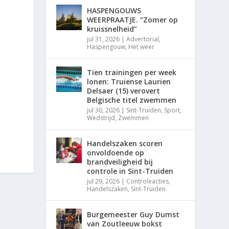
HASPENGOUWS
WEERPRAATJE. “Zomer op
kruissnelheid”
jul 31, 2026
|
Advertorial
,
Haspengouw
,
Het weer
Tien trainingen per week
lonen: Truiense Laurien
Delsaer (15) verovert
Belgische titel zwemmen
jul 30, 2026
|
Sint-Truiden
,
Sport
,
Wedstrijd
,
Zwemmen
Handelszaken scoren
onvoldoende op
brandveiligheid bij
controle in Sint-Truiden
jul 29, 2026
|
Controleacties
,
Handelszaken
,
Sint-Truiden
Burgemeester Guy Dumst
van Zoutleeuw bokst