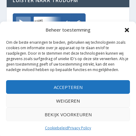
LUISTER NAAR TRUDOFM
TrudoFM
Beheer toestemming
Om de beste ervaringen te bieden, gebruiken wij technologieën zoals
cookies om informatie over je apparaat op te slaan en/of te
raadplegen. Door in te stemmen met deze technologieën kunnen wij
gegevens zoals surfgedrag of unieke ID's op deze site verwerken. Als je
geen toestemming geeft of uw toestemming intrekt, kan dit een
nadelige invloed hebben op bepaalde functies en mogelijkheden.
ACCEPTEREN
WEIGEREN
BEKIJK VOORKEUREN
Ontworpen door
| Mogelijk gemaakt door
Elegant Themes
WordPress
Cookiebeleid
Privacy Policy