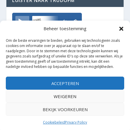
LUISTER NAAR TRUDOFM
TrudoFM
Beheer toestemming
Om de beste ervaringen te bieden, gebruiken wij technologieën zoals
cookies om informatie over je apparaat op te slaan en/of te
raadplegen. Door in te stemmen met deze technologieën kunnen wij
gegevens zoals surfgedrag of unieke ID's op deze site verwerken. Als je
geen toestemming geeft of uw toestemming intrekt, kan dit een
nadelige invloed hebben op bepaalde functies en mogelijkheden.
ACCEPTEREN
WEIGEREN
BEKIJK VOORKEUREN
Ontworpen door
| Mogelijk gemaakt door
Elegant Themes
WordPress
Cookiebeleid
Privacy Policy