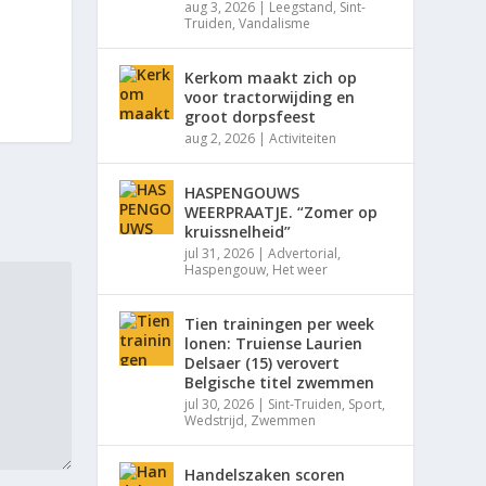
aug 3, 2026
|
Leegstand
,
Sint-
Truiden
,
Vandalisme
Kerkom maakt zich op
voor tractorwijding en
groot dorpsfeest
aug 2, 2026
|
Activiteiten
HASPENGOUWS
WEERPRAATJE. “Zomer op
kruissnelheid”
jul 31, 2026
|
Advertorial
,
Haspengouw
,
Het weer
Tien trainingen per week
lonen: Truiense Laurien
Delsaer (15) verovert
Belgische titel zwemmen
jul 30, 2026
|
Sint-Truiden
,
Sport
,
Wedstrijd
,
Zwemmen
Handelszaken scoren