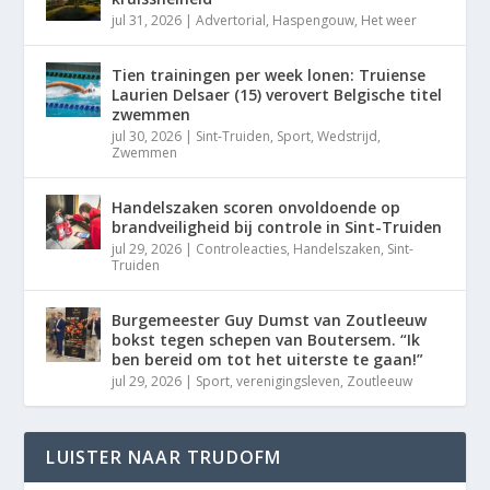
jul 31, 2026
|
Advertorial
,
Haspengouw
,
Het weer
Tien trainingen per week lonen: Truiense
Laurien Delsaer (15) verovert Belgische titel
zwemmen
jul 30, 2026
|
Sint-Truiden
,
Sport
,
Wedstrijd
,
Zwemmen
Handelszaken scoren onvoldoende op
brandveiligheid bij controle in Sint-Truiden
jul 29, 2026
|
Controleacties
,
Handelszaken
,
Sint-
Truiden
Burgemeester Guy Dumst van Zoutleeuw
bokst tegen schepen van Boutersem. “Ik
ben bereid om tot het uiterste te gaan!”
jul 29, 2026
|
Sport
,
verenigingsleven
,
Zoutleeuw
LUISTER NAAR TRUDOFM