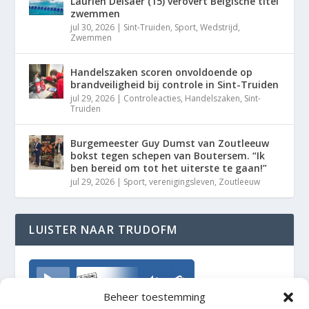
Laurien Delsaer (15) verovert Belgische titel
zwemmen
jul 30, 2026
|
Sint-Truiden
,
Sport
,
Wedstrijd
,
Zwemmen
Handelszaken scoren onvoldoende op
brandveiligheid bij controle in Sint-Truiden
jul 29, 2026
|
Controleacties
,
Handelszaken
,
Sint-
Truiden
Burgemeester Guy Dumst van Zoutleeuw
bokst tegen schepen van Boutersem. “Ik
ben bereid om tot het uiterste te gaan!”
jul 29, 2026
|
Sport
,
verenigingsleven
,
Zoutleeuw
LUISTER NAAR TRUDOFM
TrudoFM
Beheer toestemming