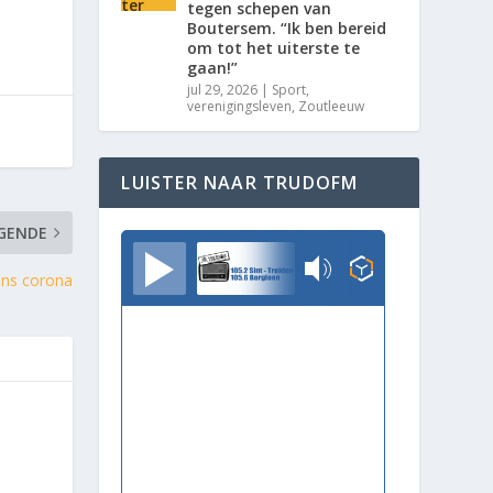
tegen schepen van
Boutersem. “Ik ben bereid
om tot het uiterste te
gaan!”
jul 29, 2026
|
Sport
,
verenigingsleven
,
Zoutleeuw
LUISTER NAAR TRUDOFM
GENDE
TrudoFM
ens corona