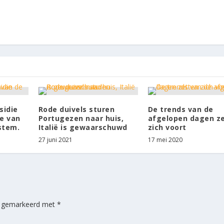
sidie
Rode duivels sturen
De trends van de
ie van
Portugezen naar huis,
afgelopen dagen z
stem.
Italië is gewaarschuwd
zich voort
27 juni 2021
17 mei 2020
jn gemarkeerd met
*