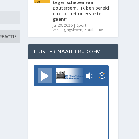
tegen schepen van
Boutersem. “Ik ben bereid
om tot het uiterste te
gaan!”
jul 29, 2026
|
Sport
,
verenigingsleven
,
Zoutleeuw
LUISTER NAAR TRUDOFM
TrudoFM