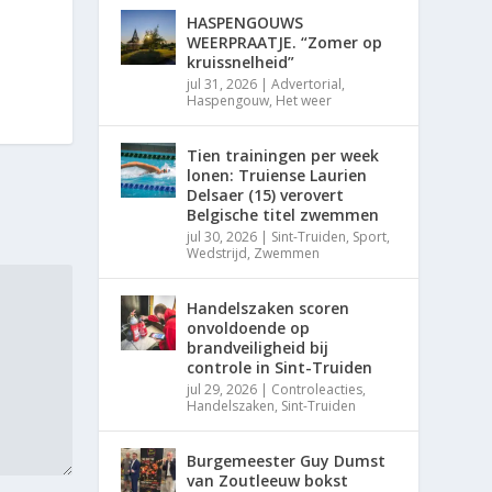
HASPENGOUWS
WEERPRAATJE. “Zomer op
kruissnelheid”
jul 31, 2026
|
Advertorial
,
Haspengouw
,
Het weer
Tien trainingen per week
lonen: Truiense Laurien
Delsaer (15) verovert
Belgische titel zwemmen
jul 30, 2026
|
Sint-Truiden
,
Sport
,
Wedstrijd
,
Zwemmen
Handelszaken scoren
onvoldoende op
brandveiligheid bij
controle in Sint-Truiden
jul 29, 2026
|
Controleacties
,
Handelszaken
,
Sint-Truiden
Burgemeester Guy Dumst
van Zoutleeuw bokst