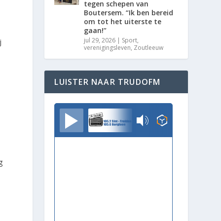
tegen schepen van
Boutersem. “Ik ben bereid
om tot het uiterste te
gaan!”
jul 29, 2026
|
Sport
,
j
verenigingsleven
,
Zoutleeuw
LUISTER NAAR TRUDOFM
TrudoFM
g