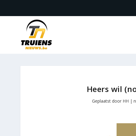
Heers wil (n
Geplaatst door
HH
|
n