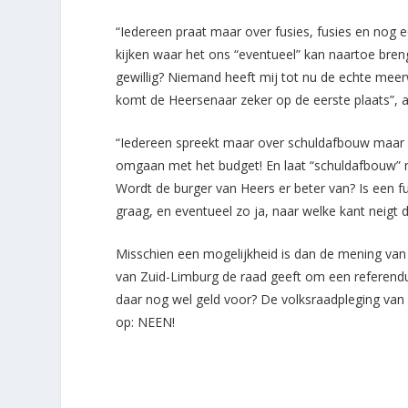
“Iedereen praat maar over fusies, fusies en nog 
kijken waar het ons “eventueel” kan naartoe breng
gewillig? Niemand heeft mij tot nu de echte mee
komt de Heersenaar zeker op de eerste plaats”,
“Iedereen spreekt maar over schuldafbouw maar 
omgaan met het budget! En laat “schuldafbouw” nu
Wordt de burger van Heers er beter van? Is een fu
graag, en eventueel zo ja, naar welke kant neigt d
Misschien een mogelijkheid is dan de mening va
van Zuid-Limburg de raad geeft om een referendu
daar nog wel geld voor? De volksraadpleging van Kr
op: NEEN!