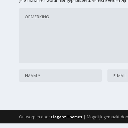
Je e-mailadres wordt niet gepubliceerd.
Vereiste velden zi
Ontworpen door
| Mogelijk gemaakt do
Elegant Themes