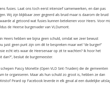
eens fusies. Laat ons toch eerst intensief samenwerken, en dan pas
en. Wij zijn blijkbaar zeer gegeerd als bruid maar is daarom de bruid
rwaarde al getoond wat fusies kunnen betekenen voor Heers. Voor mi
 aldus de Heerse burgervader van VLDumont.
in Heers hebben we bijna geen schuld, omdat we zeer bewust
 juist geen punt zijn om dit te bespreken maar wel “de burger!”
sie echt iets waar de Heersenaar op zit te wachten? Ik hoor het
it dan?”, besluit de burgemeester.
n schepen Pascy Monette (Open VLD Sint-Truiden) die de gemeenten
m te organiseren. Maar als hun schuld zo groot is, hebben ze dan
istof Pirard op Facebook leverde in elk geval al een duidelijke uitsla