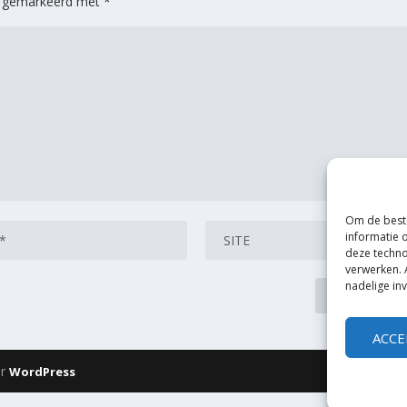
jn gemarkeerd met
*
Om de beste
informatie 
deze techno
verwerken. 
nadelige in
ACCE
or
WordPress