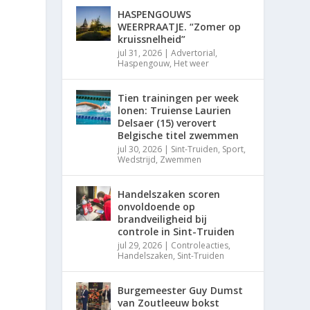
HASPENGOUWS
WEERPRAATJE. “Zomer op
kruissnelheid”
jul 31, 2026
|
Advertorial
,
Haspengouw
,
Het weer
Tien trainingen per week
lonen: Truiense Laurien
Delsaer (15) verovert
Belgische titel zwemmen
jul 30, 2026
|
Sint-Truiden
,
Sport
,
Wedstrijd
,
Zwemmen
Handelszaken scoren
onvoldoende op
brandveiligheid bij
controle in Sint-Truiden
g
jul 29, 2026
|
Controleacties
,
Handelszaken
,
Sint-Truiden
Burgemeester Guy Dumst
van Zoutleeuw bokst