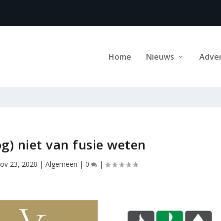
Home
Nieuws
Adve
og) niet van fusie weten
ov 23, 2020
|
Algemeen
|
0
|