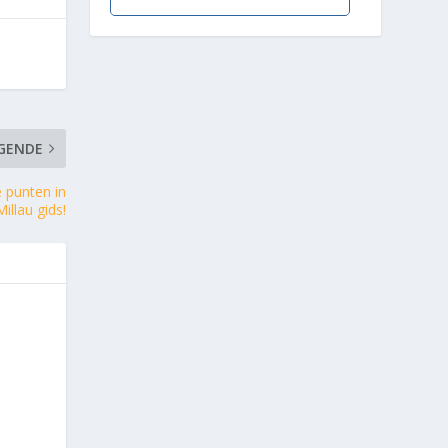
GENDE
 punten in
llau gids!