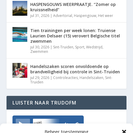
HASPENGOUWS WEERPRAATJE. “Zomer op
kruissnelheid”
jul 31, 2026
|
Advertorial
,
Haspengouw
,
Het weer
Tien trainingen per week lonen: Truiense
Laurien Delsaer (15) verovert Belgische titel
zwemmen
jul 30, 2026
|
Sint-Truiden
,
Sport
,
Wedstrijd
,
Zwemmen
Handelszaken scoren onvoldoende op
brandveiligheid bij controle in Sint-Truiden
jul 29, 2026
|
Controleacties
,
Handelszaken
,
Sint-
Truiden
LUISTER NAAR TRUDOFM
TrudoFM
Beheer toestemming