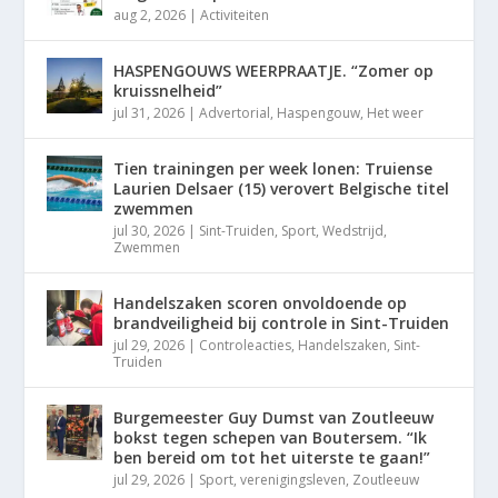
aug 2, 2026
|
Activiteiten
HASPENGOUWS WEERPRAATJE. “Zomer op
kruissnelheid”
jul 31, 2026
|
Advertorial
,
Haspengouw
,
Het weer
Tien trainingen per week lonen: Truiense
Laurien Delsaer (15) verovert Belgische titel
zwemmen
jul 30, 2026
|
Sint-Truiden
,
Sport
,
Wedstrijd
,
Zwemmen
Handelszaken scoren onvoldoende op
brandveiligheid bij controle in Sint-Truiden
jul 29, 2026
|
Controleacties
,
Handelszaken
,
Sint-
Truiden
Burgemeester Guy Dumst van Zoutleeuw
bokst tegen schepen van Boutersem. “Ik
ben bereid om tot het uiterste te gaan!”
jul 29, 2026
|
Sport
,
verenigingsleven
,
Zoutleeuw