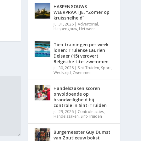
HASPENGOUWS
WEERPRAATJE. “Zomer op
kruissnelheid”
jul 31, 2026
|
Advertorial
,
Haspengouw
,
Het weer
Tien trainingen per week
lonen: Truiense Laurien
Delsaer (15) verovert
Belgische titel zwemmen
jul 30, 2026
|
Sint-Truiden
,
Sport
,
Wedstrijd
,
Zwemmen
Handelszaken scoren
onvoldoende op
brandveiligheid bij
controle in Sint-Truiden
jul 29, 2026
|
Controleacties
,
Handelszaken
,
Sint-Truiden
Burgemeester Guy Dumst
van Zoutleeuw bokst