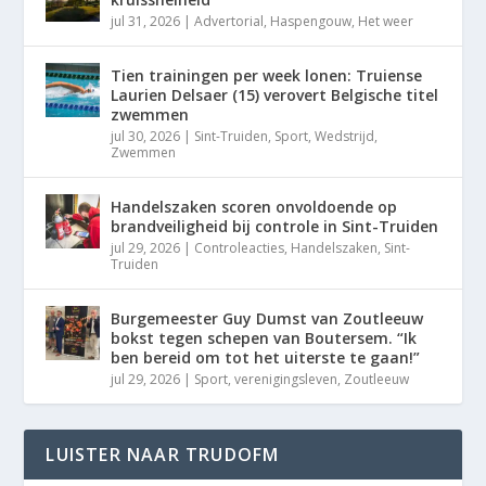
jul 31, 2026
|
Advertorial
,
Haspengouw
,
Het weer
Tien trainingen per week lonen: Truiense
Laurien Delsaer (15) verovert Belgische titel
zwemmen
jul 30, 2026
|
Sint-Truiden
,
Sport
,
Wedstrijd
,
Zwemmen
Handelszaken scoren onvoldoende op
brandveiligheid bij controle in Sint-Truiden
jul 29, 2026
|
Controleacties
,
Handelszaken
,
Sint-
Truiden
Burgemeester Guy Dumst van Zoutleeuw
bokst tegen schepen van Boutersem. “Ik
ben bereid om tot het uiterste te gaan!”
jul 29, 2026
|
Sport
,
verenigingsleven
,
Zoutleeuw
LUISTER NAAR TRUDOFM