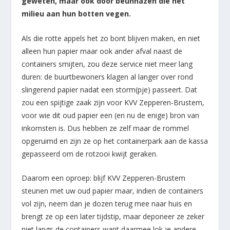
geweten, maar ook door beunhazen die het
milieu aan hun botten vegen.
Als die rotte appels het zo bont blijven maken, en niet
alleen hun papier maar ook ander afval naast de
containers smijten, zou deze service niet meer lang
duren: de buurtbewoners klagen al langer over rond
slingerend papier nadat een storm(pje) passeert. Dat
zou een spijtige zaak zijn voor KVV Zepperen-Brustem,
voor wie dit oud papier een (en nu de enige) bron van
inkomsten is. Dus hebben ze zelf maar de rommel
opgeruimd en zijn ze op het containerpark aan de kassa
gepasseerd om de rotzooi kwijt geraken.
Daarom een oproep: blijf KVV Zepperen-Brustem
steunen met uw oud papier maar, indien de containers
vol zijn, neem dan je dozen terug mee naar huis en
brengt ze op een later tijdstip, maar deponeer ze zeker
niet langs de containers want daarmee lok je andere