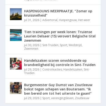
HASPENGOUWS WEERPRAATJE. “Zomer op
kruissnelheid”
jul 31, 2026
|
Advertorial
,
Haspengouw
,
Het weer
Tien trainingen per week lonen: Truiense
Laurien Delsaer (15) verovert Belgische titel
zwemmen
jul 30, 2026
|
Sint-Truiden
,
Sport
,
Wedstrijd
,
Zwemmen
Handelszaken scoren onvoldoende op
brandveiligheid bij controle in Sint-Truiden
jul 29, 2026
|
Controleacties
,
Handelszaken
,
Sint-
Truiden
Burgemeester Guy Dumst van Zoutleeuw
bokst tegen schepen van Boutersem. “Ik
ben bereid om tot het uiterste te gaan!”
jul 29, 2026
|
Sport
,
verenigingsleven
,
Zoutleeuw