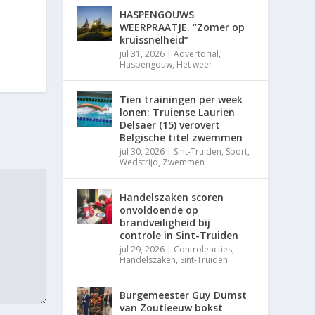
HASPENGOUWS
WEERPRAATJE. “Zomer op
kruissnelheid”
jul 31, 2026
|
Advertorial
,
Haspengouw
,
Het weer
Tien trainingen per week
lonen: Truiense Laurien
Delsaer (15) verovert
Belgische titel zwemmen
jul 30, 2026
|
Sint-Truiden
,
Sport
,
Wedstrijd
,
Zwemmen
Handelszaken scoren
onvoldoende op
brandveiligheid bij
controle in Sint-Truiden
jul 29, 2026
|
Controleacties
,
Handelszaken
,
Sint-Truiden
Burgemeester Guy Dumst
van Zoutleeuw bokst