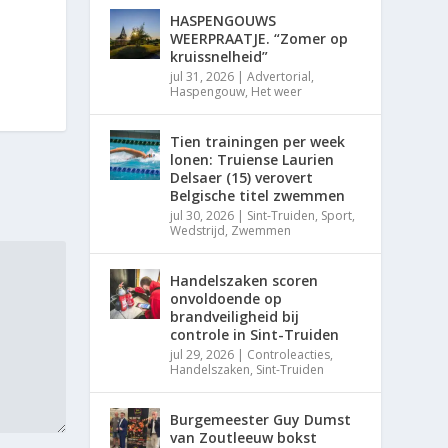
HASPENGOUWS
WEERPRAATJE. “Zomer op
kruissnelheid”
jul 31, 2026
|
Advertorial
,
Haspengouw
,
Het weer
Tien trainingen per week
lonen: Truiense Laurien
Delsaer (15) verovert
Belgische titel zwemmen
jul 30, 2026
|
Sint-Truiden
,
Sport
,
Wedstrijd
,
Zwemmen
Handelszaken scoren
onvoldoende op
brandveiligheid bij
controle in Sint-Truiden
jul 29, 2026
|
Controleacties
,
Handelszaken
,
Sint-Truiden
Burgemeester Guy Dumst
van Zoutleeuw bokst