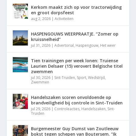
Kerkom maakt zich op voor tractorwijding
en groot dorpsfeest
aug 2, 2026
|
Activiteiten
HASPENGOUWS WEERPRAATJE. “Zomer op
kruissnelheid”
jul 31, 2026
|
Advertorial
,
Haspengouw
,
Het weer
Tien trainingen per week lonen: Truiense
Laurien Delsaer (15) verovert Belgische titel
zwemmen
jul 30, 2026
|
Sint-Truiden
,
Sport
,
Wedstrijd
,
Zwemmen
Handelszaken scoren onvoldoende op
brandveiligheid bij controle in Sint-Truiden
jul 29, 2026
|
Controleacties
,
Handelszaken
,
Sint-
Truiden
Burgemeester Guy Dumst van Zoutleeuw
bokst tegen schepen van Boutersem. “Ik