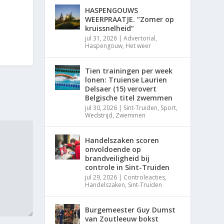
HASPENGOUWS
WEERPRAATJE. “Zomer op
kruissnelheid”
jul 31, 2026
|
Advertorial
,
Haspengouw
,
Het weer
Tien trainingen per week
lonen: Truiense Laurien
Delsaer (15) verovert
Belgische titel zwemmen
jul 30, 2026
|
Sint-Truiden
,
Sport
,
Wedstrijd
,
Zwemmen
Handelszaken scoren
onvoldoende op
brandveiligheid bij
controle in Sint-Truiden
jul 29, 2026
|
Controleacties
,
Handelszaken
,
Sint-Truiden
Burgemeester Guy Dumst
van Zoutleeuw bokst