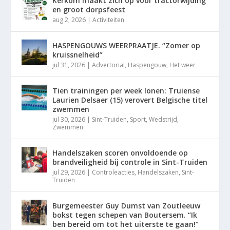
Kerkom maakt zich op voor tractorwijding
en groot dorpsfeest
aug 2, 2026
|
Activiteiten
HASPENGOUWS WEERPRAATJE. “Zomer op
kruissnelheid”
jul 31, 2026
|
Advertorial
,
Haspengouw
,
Het weer
Tien trainingen per week lonen: Truiense
Laurien Delsaer (15) verovert Belgische titel
zwemmen
jul 30, 2026
|
Sint-Truiden
,
Sport
,
Wedstrijd
,
Zwemmen
Handelszaken scoren onvoldoende op
brandveiligheid bij controle in Sint-Truiden
jul 29, 2026
|
Controleacties
,
Handelszaken
,
Sint-
Truiden
Burgemeester Guy Dumst van Zoutleeuw
bokst tegen schepen van Boutersem. “Ik
ben bereid om tot het uiterste te gaan!”