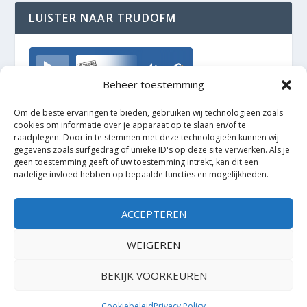
LUISTER NAAR TRUDOFM
TrudoFM
Beheer toestemming
Om de beste ervaringen te bieden, gebruiken wij technologieën zoals
cookies om informatie over je apparaat op te slaan en/of te
raadplegen. Door in te stemmen met deze technologieën kunnen wij
gegevens zoals surfgedrag of unieke ID's op deze site verwerken. Als je
geen toestemming geeft of uw toestemming intrekt, kan dit een
nadelige invloed hebben op bepaalde functies en mogelijkheden.
ACCEPTEREN
WEIGEREN
BEKIJK VOORKEUREN
Ontworpen door
| Mogelijk gemaakt door
Elegant Themes
WordPress
Cookiebeleid
Privacy Policy