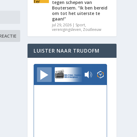
tegen schepen van
Boutersem. “Ik ben bereid
om tot het uiterste te
gaan!”
jul 29, 2026
|
Sport
,
verenigingsleven
,
Zoutleeuw
LUISTER NAAR TRUDOFM
TrudoFM