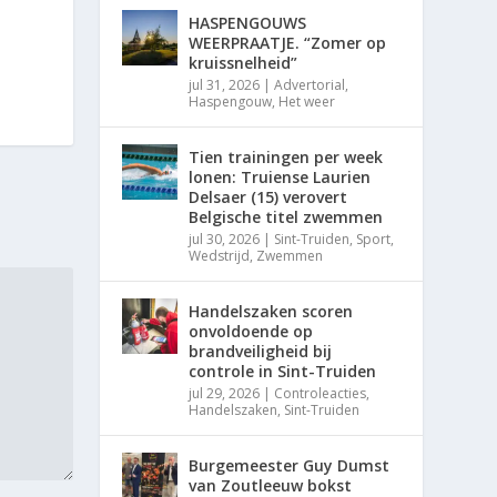
HASPENGOUWS
WEERPRAATJE. “Zomer op
kruissnelheid”
jul 31, 2026
|
Advertorial
,
Haspengouw
,
Het weer
Tien trainingen per week
lonen: Truiense Laurien
Delsaer (15) verovert
Belgische titel zwemmen
jul 30, 2026
|
Sint-Truiden
,
Sport
,
Wedstrijd
,
Zwemmen
Handelszaken scoren
onvoldoende op
brandveiligheid bij
controle in Sint-Truiden
jul 29, 2026
|
Controleacties
,
Handelszaken
,
Sint-Truiden
Burgemeester Guy Dumst
van Zoutleeuw bokst