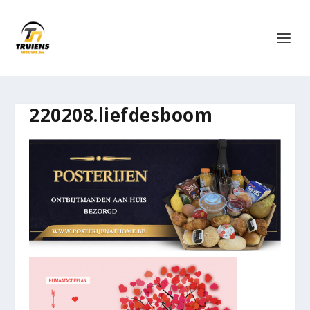
220208.liefdesboom