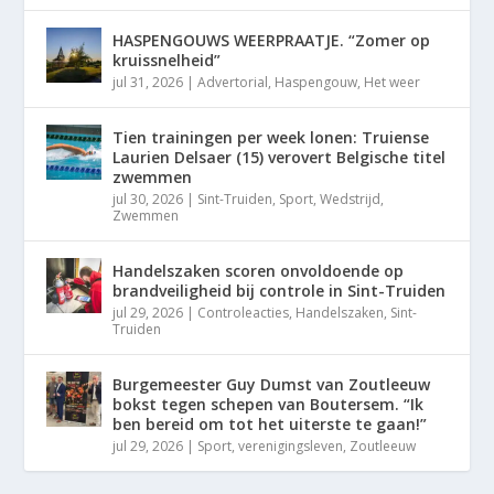
HASPENGOUWS WEERPRAATJE. “Zomer op
kruissnelheid”
jul 31, 2026
|
Advertorial
,
Haspengouw
,
Het weer
Tien trainingen per week lonen: Truiense
Laurien Delsaer (15) verovert Belgische titel
zwemmen
jul 30, 2026
|
Sint-Truiden
,
Sport
,
Wedstrijd
,
Zwemmen
Handelszaken scoren onvoldoende op
brandveiligheid bij controle in Sint-Truiden
jul 29, 2026
|
Controleacties
,
Handelszaken
,
Sint-
Truiden
Burgemeester Guy Dumst van Zoutleeuw
bokst tegen schepen van Boutersem. “Ik
ben bereid om tot het uiterste te gaan!”
jul 29, 2026
|
Sport
,
verenigingsleven
,
Zoutleeuw