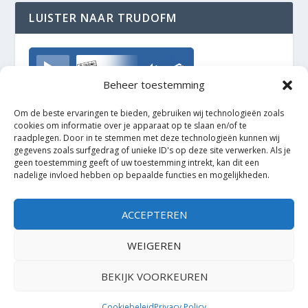
LUISTER NAAR TRUDOFM
TrudoFM
Beheer toestemming
Om de beste ervaringen te bieden, gebruiken wij technologieën zoals
cookies om informatie over je apparaat op te slaan en/of te
raadplegen. Door in te stemmen met deze technologieën kunnen wij
gegevens zoals surfgedrag of unieke ID's op deze site verwerken. Als je
geen toestemming geeft of uw toestemming intrekt, kan dit een
nadelige invloed hebben op bepaalde functies en mogelijkheden.
ACCEPTEREN
WEIGEREN
BEKIJK VOORKEUREN
Ontworpen door
| Mogelijk gemaakt door
Elegant Themes
WordPress
Cookiebeleid
Privacy Policy