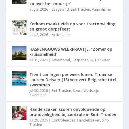
zo over het muurtje”
aug 3, 2026
|
Leegstand
,
Sint-Truiden
,
Vandalisme
Kerkom maakt zich op voor tractorwijding
en groot dorpsfeest
aug 2, 2026
|
Activiteiten
HASPENGOUWS WEERPRAATJE. “Zomer op
kruissnelheid”
jul 31, 2026
|
Advertorial
,
Haspengouw
,
Het weer
Tien trainingen per week lonen: Truiense
Laurien Delsaer (15) verovert Belgische titel
zwemmen
jul 30, 2026
|
Sint-Truiden
,
Sport
,
Wedstrijd
,
Zwemmen
Handelszaken scoren onvoldoende op
brandveiligheid bij controle in Sint-Truiden
jul 29, 2026
|
Controleacties
,
Handelszaken
,
Sint-
Truiden