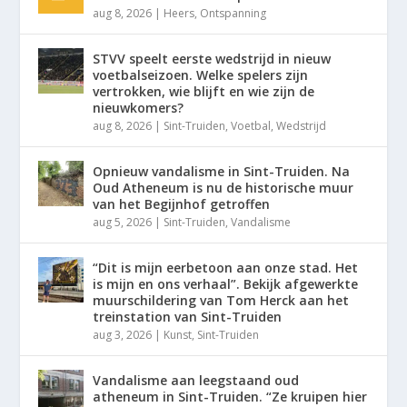
aug 8, 2026
|
Heers
,
Ontspanning
STVV speelt eerste wedstrijd in nieuw
voetbalseizoen. Welke spelers zijn
vertrokken, wie blijft en wie zijn de
nieuwkomers?
aug 8, 2026
|
Sint-Truiden
,
Voetbal
,
Wedstrijd
Opnieuw vandalisme in Sint-Truiden. Na
Oud Atheneum is nu de historische muur
van het Begijnhof getroffen
aug 5, 2026
|
Sint-Truiden
,
Vandalisme
“Dit is mijn eerbetoon aan onze stad. Het
is mijn en ons verhaal”. Bekijk afgewerkte
muurschildering van Tom Herck aan het
treinstation van Sint-Truiden
aug 3, 2026
|
Kunst
,
Sint-Truiden
Vandalisme aan leegstaand oud
atheneum in Sint-Truiden. “Ze kruipen hier