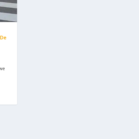
“De
uwe